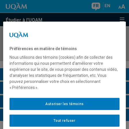
FR
EN
Étudier à l'UQAM
COURS
//
EDM1230
Montage 1 : introduction à la théorie et à la
Préférences en matière de témoins
pratique du montage
Nous utilisons des témoins (cookies) afin de collecter des
informations qui nous permettent d’améliorer votre
expérience sur le site, de vous proposer des contenus vidéo,
Description du cours
d’analyser les statistiques de fréquentation, etc. Vous
pouvez personnaliser votre choix en sélectionnant
Horaire - Été 2026
« Préférences ».
Horaire - Automne 2026
Autoriser les témoins
Horaire - Hiver 2027
Tout refuser