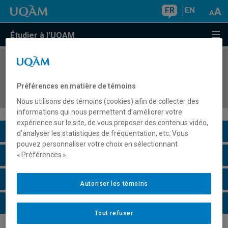
FR
EN
Étudier à l'UQAM
COURS
//
EDM1235
Introduction aux médias immersifs et interactifs
Préférences en matière de témoins
: histoire, concepts et théorie
Nous utilisons des témoins (cookies) afin de collecter des
informations qui nous permettent d’améliorer votre
expérience sur le site, de vous proposer des contenus vidéo,
Description du cours
d’analyser les statistiques de fréquentation, etc. Vous
pouvez personnaliser votre choix en sélectionnant
Horaire - Été 2026
« Préférences ».
Horaire - Automne 2026
Autoriser les témoins
Horaire - Hiver 2027
Tout refuser