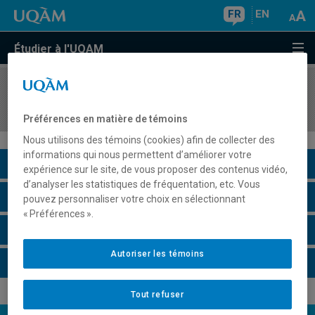
FR
EN
Étudier à l'UQAM
COURS
//
EDM2017
Mouvements et politiques culturelles
Préférences en matière de témoins
Nous utilisons des témoins (cookies) afin de collecter des
informations qui nous permettent d’améliorer votre
Description du cours
expérience sur le site, de vous proposer des contenus vidéo,
d’analyser les statistiques de fréquentation, etc. Vous
Horaire - Été 2026
pouvez personnaliser votre choix en sélectionnant
« Préférences ».
Horaire - Automne 2026
Autoriser les témoins
Horaire - Hiver 2027
Tout refuser