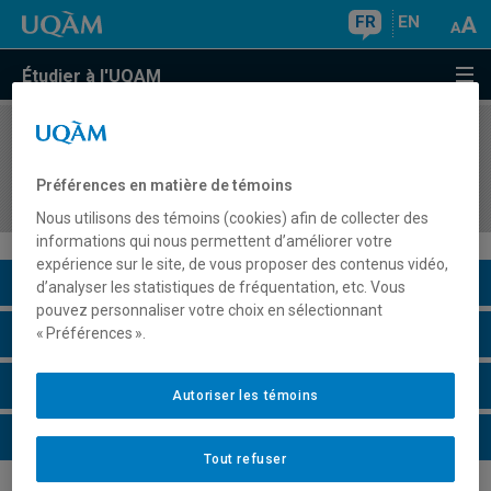
FR
EN
Étudier à l'UQAM
COURS
//
EDM2035
Organisation d'événements culturels et de
Préférences en matière de témoins
communication
Nous utilisons des témoins (cookies) afin de collecter des
informations qui nous permettent d’améliorer votre
expérience sur le site, de vous proposer des contenus vidéo,
Description du cours
d’analyser les statistiques de fréquentation, etc. Vous
pouvez personnaliser votre choix en sélectionnant
Horaire - Été 2026
« Préférences ».
Horaire - Automne 2026
Autoriser les témoins
Horaire - Hiver 2027
Tout refuser