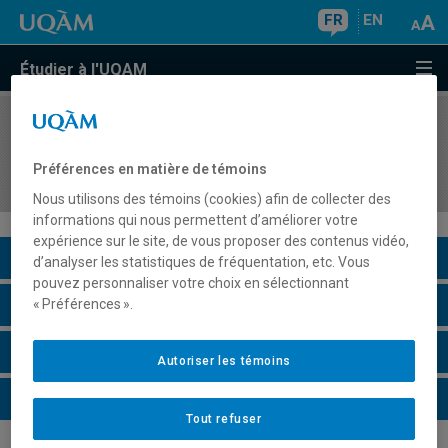
FR
EN
Étudier à l'UQAM
COURS
//
EDM2056
Stratégies et production en création immersives
Préférences en matière de témoins
et interactives et en jeux vidéo
Nous utilisons des témoins (cookies) afin de collecter des
informations qui nous permettent d’améliorer votre
expérience sur le site, de vous proposer des contenus vidéo,
Description du cours
d’analyser les statistiques de fréquentation, etc. Vous
pouvez personnaliser votre choix en sélectionnant
Horaire - Été 2026
« Préférences ».
Horaire - Automne 2026
Autoriser les témoins
Horaire - Hiver 2027
Tout refuser