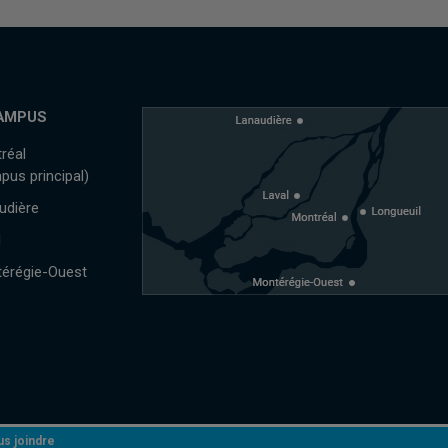
AMPUS
réal
pus principal)
udière
l
érégie-Ouest
s joindre