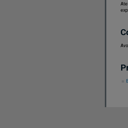
Ate
ex
C
Avo
P
B