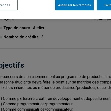
érences
Autoriser les témoins
Tout
Cycle
: 1
Discipl
Type de cours
: Atelier
Nombre de crédits
: 3
bjectifs
i-parcours de son cheminement au programme de production média
personne étudiante devra faire le point sur sa maîtrise des comp
 tâches inhérentes au métier de productrice/producteur, et ce, d
Comme partenaire créatif en développement et dépouillement d
Comme programmatrice/programmateur
Comme communicatrice/communicateur.