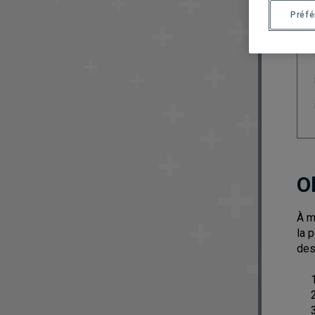
Préf
O
À m
la 
des
1) 
2) 
3) 