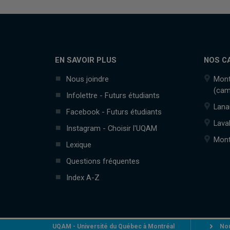
EN SAVOIR PLUS
NOS C
Nous joindre
Mont
(cam
Infolettre - Futurs étudiants
Lana
Facebook - Futurs étudiants
Lava
Instagram - Choisir l'UQAM
Mont
Lexique
Questions fréquentes
Index A-Z
UQAM - Université du Québec à Montréal
Nou