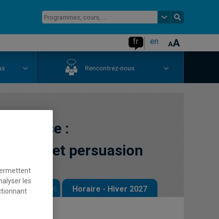
fr
en
us
Rencontrez-nous
synthèse :
mation et persuasion
permettent
nalyser les
 - Automne 2026
Horaire - Hiver 2027
ctionnant