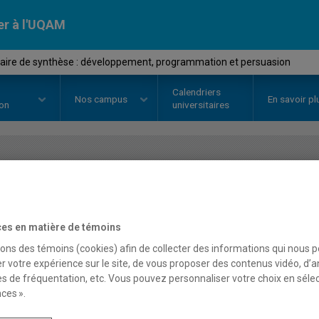
er à l'UQAM
ire de synthèse : développement, programmation et persuasion
Calendriers
Nos
campus
En savoir pl
ion
universitaires
OURS
//
EDM2062
-
Séminaire de 
développement, program
es en matière de témoins
sons des témoins (cookies) afin de collecter des informations qui nous 
r votre expérience sur le site, de vous proposer des contenus vidéo, d’a
Description
Horaire - Été 2026
Horaire
es de fréquentation, etc. Vous pouvez personnaliser votre choix en séle
ces ».