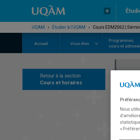
Étudi
UQAM
›
Étudier à l'UQAM
›
Cours EDM2062 | Sémina
Programmes,
Accueil
Vous êtes
cours et admiss
Retour à la section
C
Cours et horaires
Préférenc
Nous utili
d’améliore
statistiqu
« Préféren