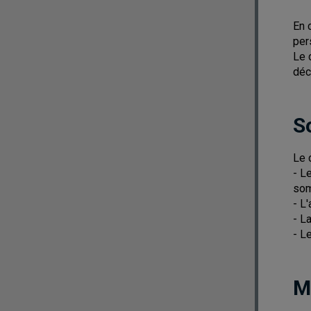
En 
per
Le 
déc
S
Le 
- L
som
- L
- L
- L
M