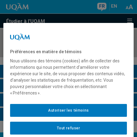
FR
EN
Étudier à l'UQAM
COURS
//
EDM2172
Logistique de production 2
Préférences en matière de témoins
Nous utilisons des témoins (cookies) afin de collecter des
informations qui nous permettent d’améliorer votre
Description du cours
expérience sur le site, de vous proposer des contenus vidéo,
d’analyser les statistiques de fréquentation, etc. Vous
Horaire - Été 2026
pouvez personnaliser votre choix en sélectionnant
« Préférences ».
Horaire - Automne 2026
Autoriser les témoins
Horaire - Hiver 2027
Tout refuser