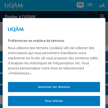
FR
EN
Étudier à l'UQAM
COURS
//
EDM2856
Médias, technologies et cybercultures
Préférences en matière de témoins
Nous utilisons des témoins (cookies) afin de collecter des
informations qui nous permettent d’améliorer votre
Description du cours
expérience sur le site, de vous proposer des contenus vidéo,
d’analyser les statistiques de fréquentation, etc. Vous
Horaire - Été 2026
pouvez personnaliser votre choix en sélectionnant
« Préférences ».
Horaire - Automne 2026
Autoriser les témoins
Horaire - Hiver 2027
Tout refuser