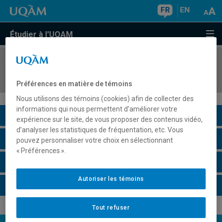
FR
EN
Étudier à l'UQAM
COURS
//
EDM2881
Introduction au design de jeux vidéo
Préférences en matière de témoins
Nous utilisons des témoins (cookies) afin de collecter des
informations qui nous permettent d’améliorer votre
Description du cours
expérience sur le site, de vous proposer des contenus vidéo,
d’analyser les statistiques de fréquentation, etc. Vous
Horaire - Été 2026
pouvez personnaliser votre choix en sélectionnant
« Préférences ».
Horaire - Automne 2026
Autoriser les témoins
Horaire - Hiver 2027
Tout refuser