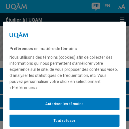
FR
EN
Étudier à l'UQAM
COURS
//
EDM3018
Direction de la photographie 4 : films de fin
Préférences en matière de témoins
d'études
Nous utilisons des témoins (cookies) afin de collecter des
informations qui nous permettent d’améliorer votre
expérience sur le site, de vous proposer des contenus vidéo,
Description du cours
d’analyser les statistiques de fréquentation, etc. Vous
pouvez personnaliser votre choix en sélectionnant
Horaire - Été 2026
« Préférences ».
Horaire - Automne 2026
Autoriser les témoins
Horaire - Hiver 2027
Tout refuser