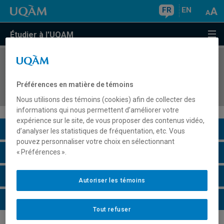
FR
EN
Étudier à l'UQAM
COURS
//
EDM3080
Technologies actuelles en cinématographie
Préférences en matière de témoins
numérique
Nous utilisons des témoins (cookies) afin de collecter des
informations qui nous permettent d’améliorer votre
expérience sur le site, de vous proposer des contenus vidéo,
Description du cours
d’analyser les statistiques de fréquentation, etc. Vous
pouvez personnaliser votre choix en sélectionnant
Horaire - Été 2026
« Préférences ».
Horaire - Automne 2026
Autoriser les témoins
Horaire - Hiver 2027
Tout refuser