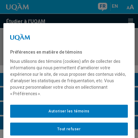
FR
EN
Étudier à l'UQAM
COURS
//
EDM3080
Technologies actuelles en cinématographie
Préférences en matière de témoins
numérique
Nous utilisons des témoins (cookies) afin de collecter des
informations qui nous permettent d’améliorer votre
expérience sur le site, de vous proposer des contenus vidéo,
Description du cours
d’analyser les statistiques de fréquentation, etc. Vous
pouvez personnaliser votre choix en sélectionnant
Horaire - Été 2026
« Préférences ».
Horaire - Automne 2026
Autoriser les témoins
Horaire - Hiver 2027
Tout refuser