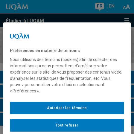
FR
EN
Étudier à l'UQAM
COURS
//
EDM3108
Enjeux de la production et de la diffusion
Préférences en matière de témoins
télévisuelles
Nous utilisons des témoins (cookies) afin de collecter des
informations qui nous permettent d’améliorer votre
expérience sur le site, de vous proposer des contenus vidéo,
Description du cours
d’analyser les statistiques de fréquentation, etc. Vous
pouvez personnaliser votre choix en sélectionnant
Horaire - Été 2026
« Préférences ».
Horaire - Automne 2026
Autoriser les témoins
Horaire - Hiver 2027
Tout refuser