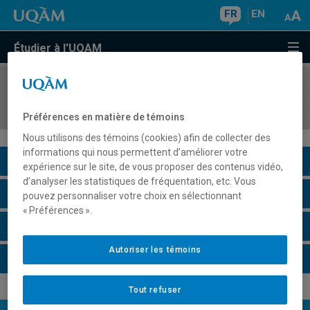
FR
EN
Étudier à l'UQAM
COURS
//
EDM3530
Sémiologie de l'image
Préférences en matière de témoins
Nous utilisons des témoins (cookies) afin de collecter des
informations qui nous permettent d’améliorer votre
Description du cours
expérience sur le site, de vous proposer des contenus vidéo,
d’analyser les statistiques de fréquentation, etc. Vous
Horaire - Été 2026
pouvez personnaliser votre choix en sélectionnant
« Préférences ».
Horaire - Automne 2026
Autoriser les témoins
Horaire - Hiver 2027
Tout refuser