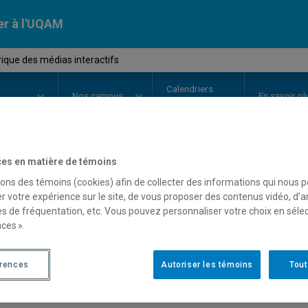
er à l'UQAM
ique des médias interactifs
Calendriers
Nos
campus
En savoir pl
ion
universitaires
es en matière de témoins
OURS
//
EDM3555
-
Rhétorique de
sons des témoins (cookies) afin de collecter des informations qui nous 
r votre expérience sur le site, de vous proposer des contenus vidéo, d’a
es de fréquentation, etc. Vous pouvez personnaliser votre choix en séle
ces ».
Description
Horaire - Été 2026
Horaire
érences
Autoriser les témoins
Tout