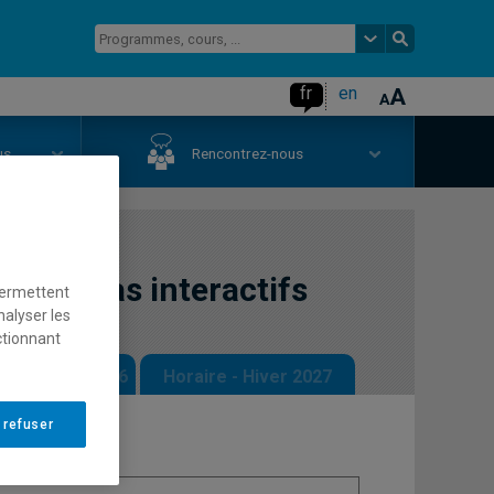
fr
en
us
Rencontrez-nous
s médias interactifs
permettent
nalyser les
ctionnant
 - Automne 2026
Horaire - Hiver 2027
 refuser