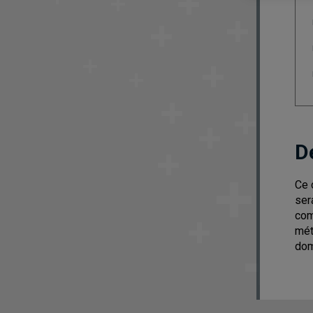
D
Ce 
ser
com
mét
dom