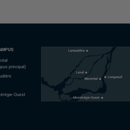
AMPUS
réal
pus principal)
udière
l
érégie-Ouest