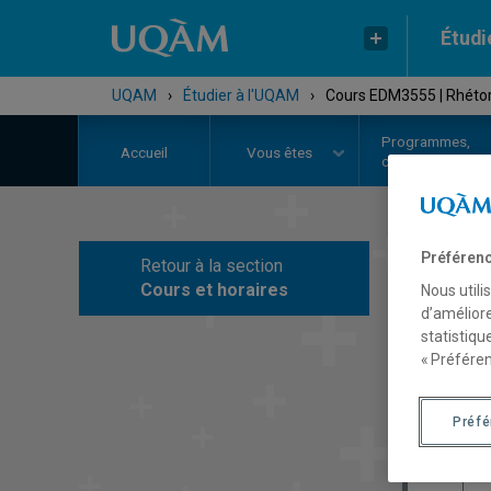
Étudi
UQAM
›
Étudier à l'UQAM
›
Cours EDM3555 | Rhétor
Programmes,
Accueil
Vous êtes
cours et admiss
Préférenc
Retour à la section
C
Cours et horaires
Nous utili
d’améliore
statistiqu
« Préféren
Préf