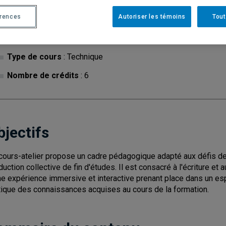
érences
Autoriser les témoins
Tout
Cycle
: 1
Discipl
Type de cours
: Technique
Nombre de crédits
: 6
bjectifs
cours-atelier propose un cadre pédagogique adapté aux défis de l
duction collective de fin d'études. Il est consacré à l'écriture e
ne expérience immersive et interactive prenant place dans un espa
tique des connaissances acquises au cours de la formation.