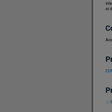
int
et 
C
Avo
P
EDM
P