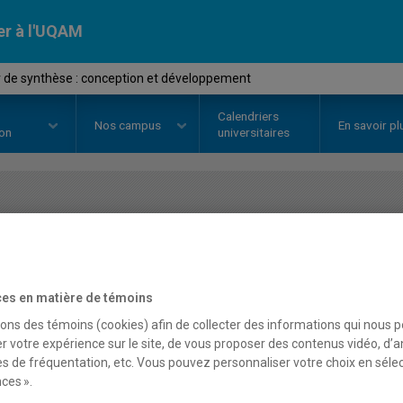
er à l'UQAM
r de synthèse : conception et développement
Calendriers
Nos
campus
En savoir pl
ion
universitaires
OURS
//
EDM3650
-
Atelier de sy
développement
es en matière de témoins
sons des témoins (cookies) afin de collecter des informations qui nous 
r votre expérience sur le site, de vous proposer des contenus vidéo, d’a
Description
Horaire - Été 2026
Horaire
es de fréquentation, etc. Vous pouvez personnaliser votre choix en séle
ces ».