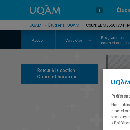
Étudi
UQAM
›
Étudier à l'UQAM
›
Cours EDM3650 | Atelie
Programmes,
Accueil
Vous êtes
cours et admiss
Retour à la section
C
Cours et horaires
Préférenc
Nous utili
d’améliore
statistiqu
« Préféren