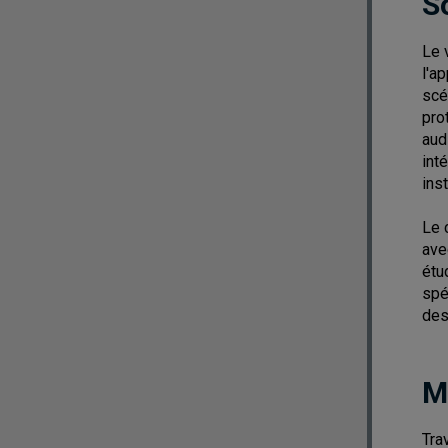
S
Le 
l'a
scé
pro
aud
int
ins
Le 
ave
étu
spé
des
M
Tra