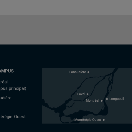
AMPUS
réal
pus principal)
udière
l
érégie-Ouest