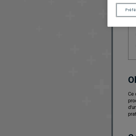
Préf
O
Ce 
pro
d'u
pra