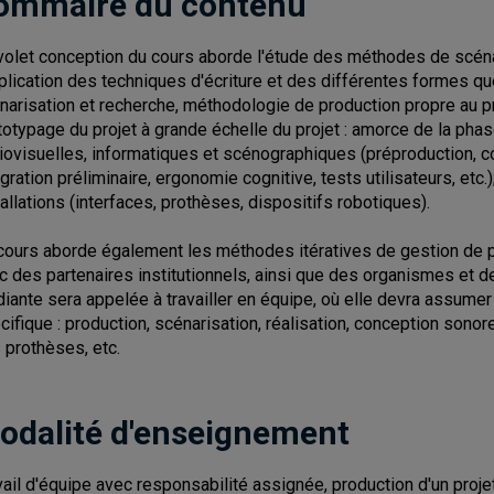
ommaire du contenu
volet conception du cours aborde l'étude des méthodes de scénar
pplication des techniques d'écriture et des différentes formes qu
narisation et recherche, méthodologie de production propre au p
totypage du projet à grande échelle du projet : amorce de la p
iovisuelles, informatiques et scénographiques (préproduction, c
égration préliminaire, ergonomie cognitive, tests utilisateurs, e
tallations (interfaces, prothèses, dispositifs robotiques).
cours aborde également les méthodes itératives de gestion de pr
c des partenaires institutionnels, ainsi que des organismes et d
diante sera appelée à travailler en équipe, où elle devra assumer
cifique : production, scénarisation, réalisation, conception sonore
 prothèses, etc.
odalité d'enseignement
vail d'équipe avec responsabilité assignée, production d'un proj