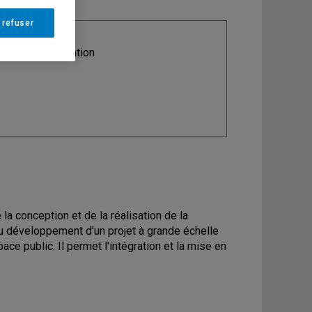
 refuser
ine
: Communication
a conception et de la réalisation de la
t au développement d'un projet à grande échelle
ce public. Il permet l'intégration et la mise en