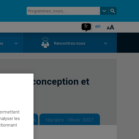
fr
en
us
Rencontrez-nous
nthèse : conception et
permettent
nalyser les
 - Automne 2026
Horaire - Hiver 2027
ctionnant