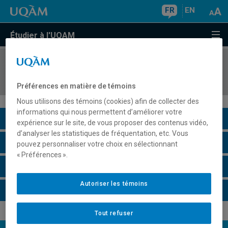
FR
EN
Étudier à l'UQAM
COURS
//
EDM3655
Atelier de synthèse : fabrication et réalisation
Préférences en matière de témoins
Nous utilisons des témoins (cookies) afin de collecter des
informations qui nous permettent d’améliorer votre
Description du cours
expérience sur le site, de vous proposer des contenus vidéo,
d’analyser les statistiques de fréquentation, etc. Vous
Horaire - Été 2026
pouvez personnaliser votre choix en sélectionnant
« Préférences ».
Horaire - Automne 2026
Autoriser les témoins
Horaire - Hiver 2027
Tout refuser