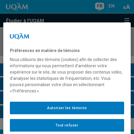
FR
EN
Étudier à l'UQAM
COURS
//
EDM5261
Information internationale
Préférences en matière de témoins
Nous utilisons des témoins (cookies) afin de collecter des
informations qui nous permettent d’améliorer votre
Description du cours
expérience sur le site, de vous proposer des contenus vidéo,
d’analyser les statistiques de fréquentation, etc. Vous
Horaire - Été 2026
pouvez personnaliser votre choix en sélectionnant
« Préférences ».
Horaire - Automne 2026
Autoriser les témoins
Horaire - Hiver 2027
Tout refuser