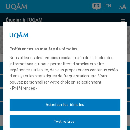
FR
EN
Étudier à l'UQAM
COURS
//
EDM7019
Approches sociopolitiques en communication
Préférences en matière de témoins
Nous utilisons des témoins (cookies) afin de collecter des
informations qui nous permettent d’améliorer votre
Description du cours
expérience sur le site, de vous proposer des contenus vidéo,
d’analyser les statistiques de fréquentation, etc. Vous
Horaire - Été 2026
pouvez personnaliser votre choix en sélectionnant
« Préférences ».
Horaire - Automne 2026
Autoriser les témoins
Horaire - Hiver 2027
Tout refuser