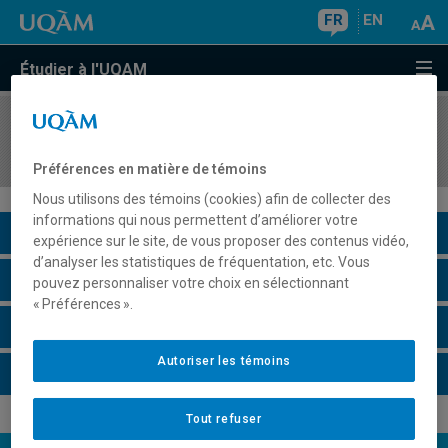
FR
EN
Étudier à l'UQAM
COURS
//
EDM7612
Journalisme et médias socionumériques
Préférences en matière de témoins
Nous utilisons des témoins (cookies) afin de collecter des
informations qui nous permettent d’améliorer votre
Description du cours
expérience sur le site, de vous proposer des contenus vidéo,
d’analyser les statistiques de fréquentation, etc. Vous
Horaire - Été 2026
pouvez personnaliser votre choix en sélectionnant
« Préférences ».
Horaire - Automne 2026
Autoriser les témoins
Horaire - Hiver 2027
Tout refuser