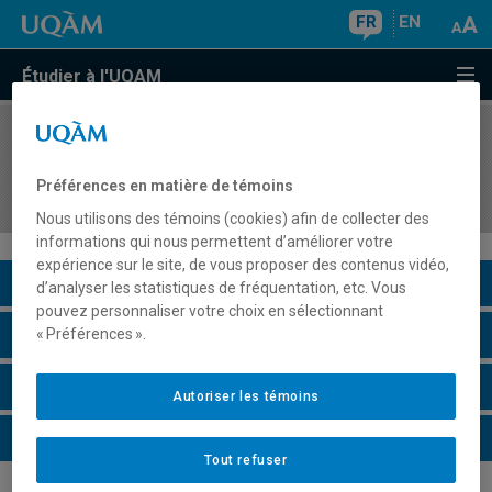
FR
EN
Étudier à l'UQAM
COURS
//
EDM8106
Contextes économiques et institutionnels de
Préférences en matière de témoins
l'industrie cinématographique
Nous utilisons des témoins (cookies) afin de collecter des
informations qui nous permettent d’améliorer votre
expérience sur le site, de vous proposer des contenus vidéo,
Description du cours
d’analyser les statistiques de fréquentation, etc. Vous
pouvez personnaliser votre choix en sélectionnant
Horaire - Été 2026
« Préférences ».
Horaire - Automne 2026
Autoriser les témoins
Horaire - Hiver 2027
Tout refuser