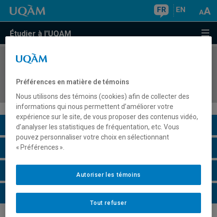
FR
EN
Étudier à l'UQAM
COURS
//
EDM8108
Approches expérimentales des images en
Préférences en matière de témoins
mouvement
Nous utilisons des témoins (cookies) afin de collecter des
informations qui nous permettent d’améliorer votre
expérience sur le site, de vous proposer des contenus vidéo,
Description du cours
d’analyser les statistiques de fréquentation, etc. Vous
pouvez personnaliser votre choix en sélectionnant
Horaire - Été 2026
« Préférences ».
Horaire - Automne 2026
Autoriser les témoins
Horaire - Hiver 2027
Tout refuser