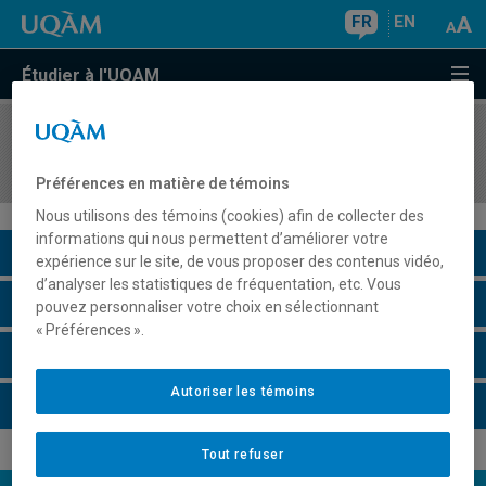
FR
EN
Étudier à l'UQAM
COURS
//
EGE7
Gestion de l'environnement en mines et carrières
Préférences en matière de témoins
Nous utilisons des témoins (cookies) afin de collecter des
informations qui nous permettent d’améliorer votre
Description du cours
expérience sur le site, de vous proposer des contenus vidéo,
d’analyser les statistiques de fréquentation, etc. Vous
Horaire - Été 2026
pouvez personnaliser votre choix en sélectionnant
« Préférences ».
Horaire - Automne 2026
Autoriser les témoins
Horaire - Hiver 2027
Tout refuser