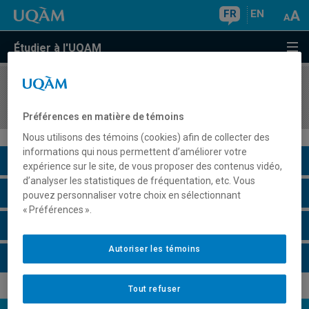
FR
EN
Étudier à l'UQAM
COURS
//
ENV2001
L'être humain et l'environnement
Préférences en matière de témoins
Nous utilisons des témoins (cookies) afin de collecter des
informations qui nous permettent d’améliorer votre
Description du cours
expérience sur le site, de vous proposer des contenus vidéo,
d’analyser les statistiques de fréquentation, etc. Vous
Horaire - Été 2026
pouvez personnaliser votre choix en sélectionnant
« Préférences ».
Horaire - Automne 2026
Autoriser les témoins
Horaire - Hiver 2027
Tout refuser