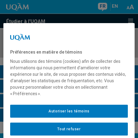
FR
EN
Étudier à l'UQAM
COURS
//
ENV2001
L'être humain et l'environnement
Préférences en matière de témoins
Nous utilisons des témoins (cookies) afin de collecter des
informations qui nous permettent d’améliorer votre
Description du cours
expérience sur le site, de vous proposer des contenus vidéo,
d’analyser les statistiques de fréquentation, etc. Vous
Horaire - Été 2026
pouvez personnaliser votre choix en sélectionnant
« Préférences ».
Horaire - Automne 2026
Autoriser les témoins
Horaire - Hiver 2027
Tout refuser