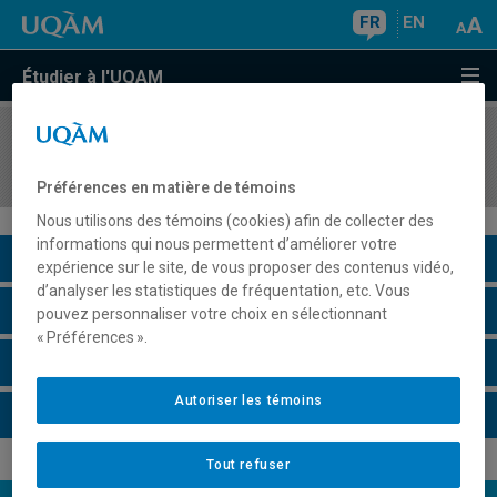
FR
EN
Étudier à l'UQAM
COURS
//
ENV2001
L'être humain et l'environnement
Préférences en matière de témoins
Nous utilisons des témoins (cookies) afin de collecter des
informations qui nous permettent d’améliorer votre
Description du cours
expérience sur le site, de vous proposer des contenus vidéo,
d’analyser les statistiques de fréquentation, etc. Vous
Horaire - Été 2026
pouvez personnaliser votre choix en sélectionnant
« Préférences ».
Horaire - Automne 2026
Autoriser les témoins
Horaire - Hiver 2027
Tout refuser