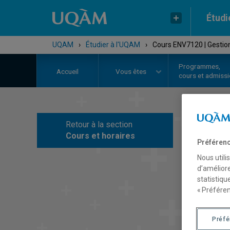
Étudi
UQAM
›
Étudier à l'UQAM
›
Cours ENV7120 | Gestio
Programmes,
Accueil
Vous êtes
cours et admiss
Retour à la section
C
Cours et horaires
Préférenc
Nous utili
d’améliore
statistiqu
« Préféren
Préf