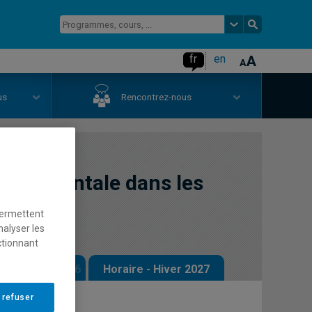
fr
en
us
Rencontrez-nous
ronnementale dans les
permettent
nalyser les
ctionnant
 - Automne 2026
Horaire - Hiver 2027
 refuser