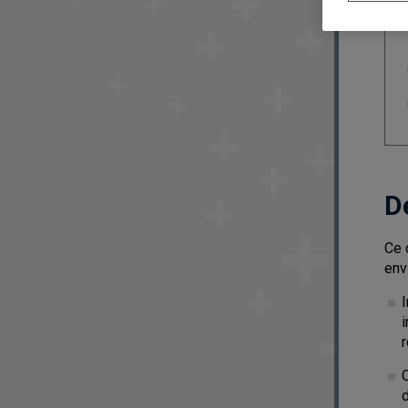
D
Ce 
env
i
r