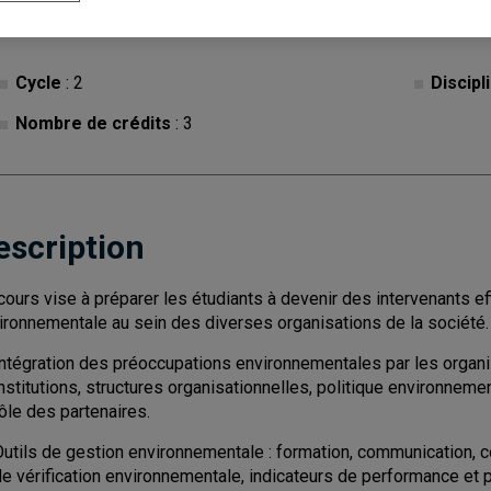
Cycle
: 2
Discipl
Nombre de crédits
: 3
escription
cours vise à préparer les étudiants à devenir des intervenants e
ironnementale au sein des diverses organisations de la société.
Intégration des préoccupations environnementales par les organi
nstitutions, structures organisationnelles, politique environnem
ôle des partenaires.
Outils de gestion environnementale : formation, communication, c
de vérification environnementale, indicateurs de performance et 