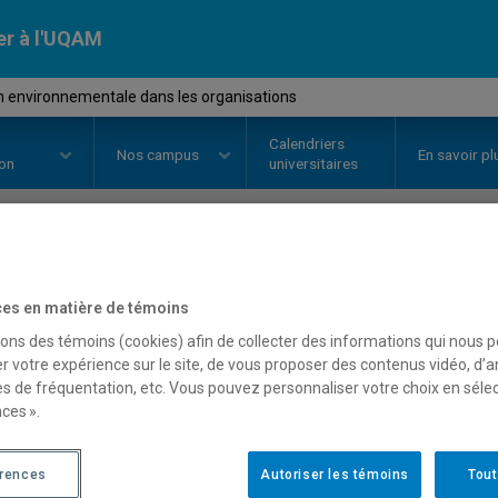
er à l'UQAM
n environnementale dans les organisations
Calendriers
Nos
campus
En savoir pl
ion
universitaires
OURS
//
ENV7120
-
Gestion envi
es en matière de témoins
organisations
sons des témoins (cookies) afin de collecter des informations qui nous 
r votre expérience sur le site, de vous proposer des contenus vidéo, d’a
es de fréquentation, etc. Vous pouvez personnaliser votre choix en séle
ces ».
Description
Horaire - Été 2026
Horaire
érences
Autoriser les témoins
Tout