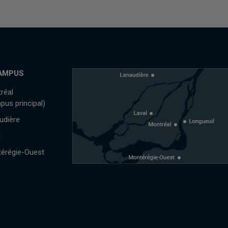
AMPUS
réal
pus principal)
udière
l
érégie-Ouest