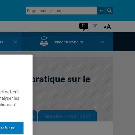
fr
en
us
Rencontrez-nous
baine : pratique sur le
permettent
nalyser les
ctionnant
 - Automne 2026
Horaire - Hiver 2027
 refuser