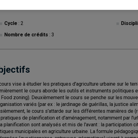
Cycle
: 2
Discipl
Nombre de crédits
: 3
bjectifs
cours vise à étudier les pratiques d'agriculture urbaine sur le terr
mièrement le cours aborde les outils et instruments politiques e
 Food zoning). Deuxièmement le cours se penche sur les mouve
rganisation variés (par ex : le jardinage de guérillas, la justice a
isièmement, le cours s'attarde sur les différentes manières de (re
 pratiques de planification et d'aménagement, notamment par l'u
la planification sont analysés et mis de l'avant : la participation
itiques municipales en agriculture urbaine. La formule pédagogi