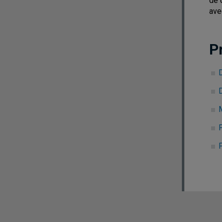
de 
ave
P