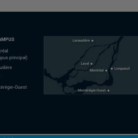
AMPUS
réal
pus principal)
udière
l
érégie-Ouest