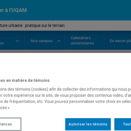
er à l'UQAM
ure urbaine : pratique sur le terrain
Calendriers
Nos
campus
En savoir pl
ion
universitaires
OURS
//
ENV7260
-
Agriculture ur
es en matière de témoins
terrain
sons des témoins (cookies) afin de collecter des informations qui nous 
r votre expérience sur le site, de vous proposer des contenus vidéo, d’a
es de fréquentation, etc. Vous pouvez personnaliser votre choix en séle
ces ».
Description
Horaire - Été 2026
Horaire
érences
Autoriser les témoins
Tout