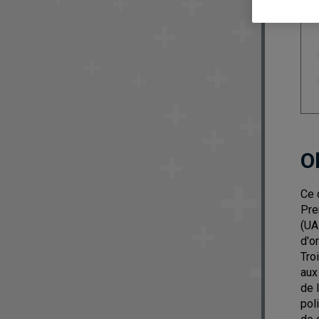
O
Ce 
Pre
(UA
d'o
Tro
aux
de 
pol