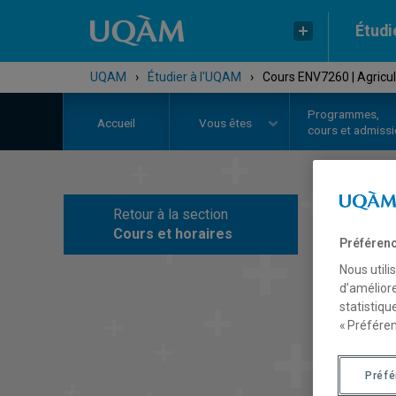
Étudi
UQAM
›
Étudier à l'UQAM
›
Cours ENV7260 | Agricult
Programmes,
Accueil
Vous êtes
cours et admiss
Retour à la section
C
Cours et horaires
Préférenc
Nous utili
d’améliore
statistiqu
« Préféren
Préf