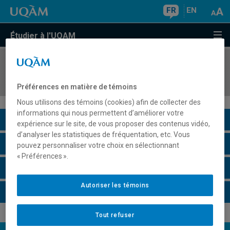
FR
EN
Étudier à l'UQAM
COURS
//
ENV8624
Mémoire
Préférences en matière de témoins
Nous utilisons des témoins (cookies) afin de collecter des
informations qui nous permettent d’améliorer votre
Description du cours
expérience sur le site, de vous proposer des contenus vidéo,
d’analyser les statistiques de fréquentation, etc. Vous
Horaire - Été 2026
pouvez personnaliser votre choix en sélectionnant
« Préférences ».
Horaire - Automne 2026
Autoriser les témoins
Horaire - Hiver 2027
Tout refuser