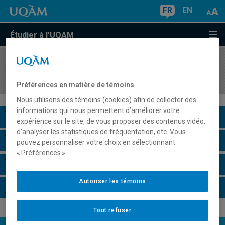
FR
EN
Étudier à l'UQAM
COURS
//
ERG7006
Démarche ergonomique 2
Préférences en matière de témoins
Nous utilisons des témoins (cookies) afin de collecter des
informations qui nous permettent d’améliorer votre
Description du cours
expérience sur le site, de vous proposer des contenus vidéo,
d’analyser les statistiques de fréquentation, etc. Vous
Horaire - Été 2026
pouvez personnaliser votre choix en sélectionnant
« Préférences ».
Horaire - Automne 2026
Autoriser les témoins
Horaire - Hiver 2027
Tout refuser