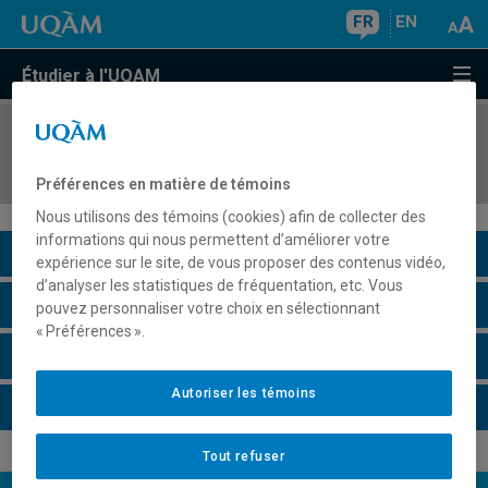
FR
EN
Étudier à l'UQAM
COURS
//
ESG401X
Écoles de formation en gestion à l'étranger
Préférences en matière de témoins
Nous utilisons des témoins (cookies) afin de collecter des
informations qui nous permettent d’améliorer votre
Description du cours
expérience sur le site, de vous proposer des contenus vidéo,
d’analyser les statistiques de fréquentation, etc. Vous
Horaire - Été 2026
pouvez personnaliser votre choix en sélectionnant
« Préférences ».
Horaire - Automne 2026
Autoriser les témoins
Horaire - Hiver 2027
Tout refuser