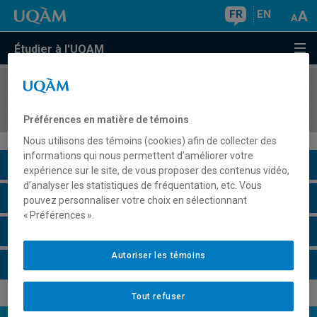
FR
EN
Étudier à l'UQAM
COURS
//
ESG5200
Jeux du commerce: volet académique
Préférences en matière de témoins
Nous utilisons des témoins (cookies) afin de collecter des
informations qui nous permettent d’améliorer votre
Description du cours
expérience sur le site, de vous proposer des contenus vidéo,
d’analyser les statistiques de fréquentation, etc. Vous
Horaire - Été 2026
pouvez personnaliser votre choix en sélectionnant
« Préférences ».
Horaire - Automne 2026
Autoriser les témoins
Horaire - Hiver 2027
Tout refuser