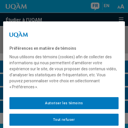
FR
EN
Étudier à l'UQAM
COURS
//
ESG5200
Jeux du commerce: volet académique
Préférences en matière de témoins
Nous utilisons des témoins (cookies) afin de collecter des
informations qui nous permettent d’améliorer votre
Description du cours
expérience sur le site, de vous proposer des contenus vidéo,
d’analyser les statistiques de fréquentation, etc. Vous
Horaire - Été 2026
pouvez personnaliser votre choix en sélectionnant
« Préférences ».
Horaire - Automne 2026
Autoriser les témoins
Horaire - Hiver 2027
Tout refuser