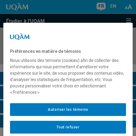
FR
EN
Étudier à l'UQAM
COURS
//
ESM3645
Stage 3 : consolidation de l'acte d'enseigner les
Préférences en matière de témoins
mathématiques au secondaire
Nous utilisons des témoins (cookies) afin de collecter des
informations qui nous permettent d’améliorer votre
expérience sur le site, de vous proposer des contenus vidéo,
Description du cours
d’analyser les statistiques de fréquentation, etc. Vous
pouvez personnaliser votre choix en sélectionnant
Horaire - Été 2026
« Préférences ».
Horaire - Automne 2026
Autoriser les témoins
Horaire - Hiver 2027
Tout refuser