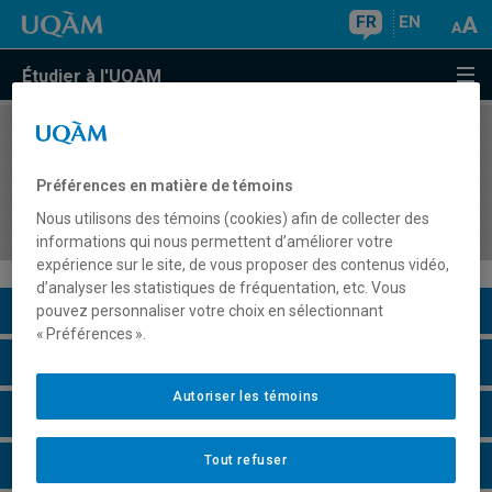
FR
EN
Étudier à l'UQAM
COURS
//
ESM4700
Stage 4 : pratique autonome de l'enseignement
Préférences en matière de témoins
en Culture et citoyenneté québécoise au
Nous utilisons des témoins (cookies) afin de collecter des
secondaire
informations qui nous permettent d’améliorer votre
expérience sur le site, de vous proposer des contenus vidéo,
d’analyser les statistiques de fréquentation, etc. Vous
Description du cours
pouvez personnaliser votre choix en sélectionnant
« Préférences ».
Horaire - Été 2026
Autoriser les témoins
Horaire - Automne 2026
Tout refuser
Horaire - Hiver 2027