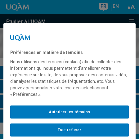
FR
EN
Étudier à l'UQAM
COURS
//
EST6100
Stage en milieu professionnel I
Préférences en matière de témoins
Nous utilisons des témoins (cookies) afin de collecter des
informations qui nous permettent d’améliorer votre
Description du cours
expérience sur le site, de vous proposer des contenus vidéo,
d’analyser les statistiques de fréquentation, etc. Vous
Horaire - Été 2026
pouvez personnaliser votre choix en sélectionnant
« Préférences ».
Horaire - Automne 2026
Autoriser les témoins
Horaire - Hiver 2027
Tout refuser