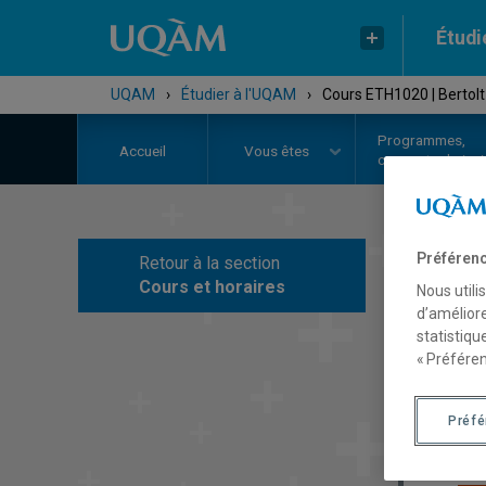
Étudi
UQAM
›
Étudier à l'UQAM
›
Cours ETH1020 | Bertolt
Programmes,
Accueil
Vous êtes
cours et admiss
Préférenc
Retour à la section
C
Cours et horaires
Nous utili
d’améliore
statistiqu
« Préféren
Préf