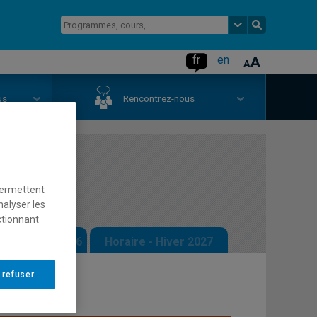
fr
en
us
Rencontrez-nous
t
permettent
nalyser les
ctionnant
 - Automne 2026
Horaire - Hiver 2027
 refuser