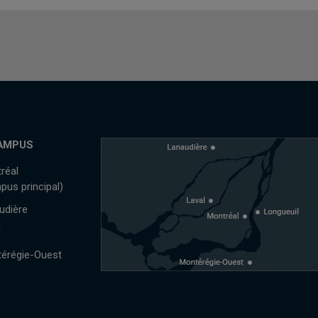
AMPUS
réal
pus principal)
udière
l
érégie-Ouest