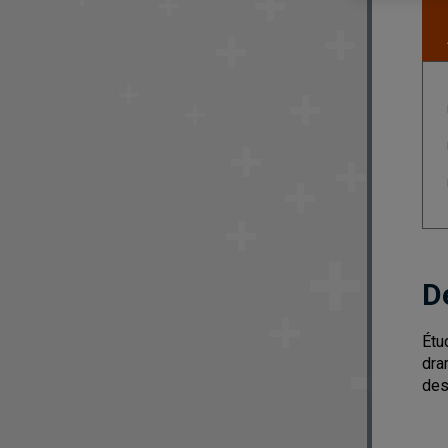
D
Étu
dra
des