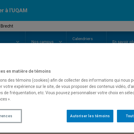
er à l'UQAM
 Brecht
Calendriers
Nos
campus
En savoir pl
ion
universitaires
es en matière de témoins
OURS
//
ETH1020
-
Bertolt Brech
sons des témoins (cookies) afin de collecter des informations qui nous 
r votre expérience sur le site, de vous proposer des contenus vidéo, d’a
es de fréquentation, etc. Vous pouvez personnaliser votre choix en séle
ces ».
Description
Horaire - Été 2026
Horaire
érences
Autoriser les témoins
Tout