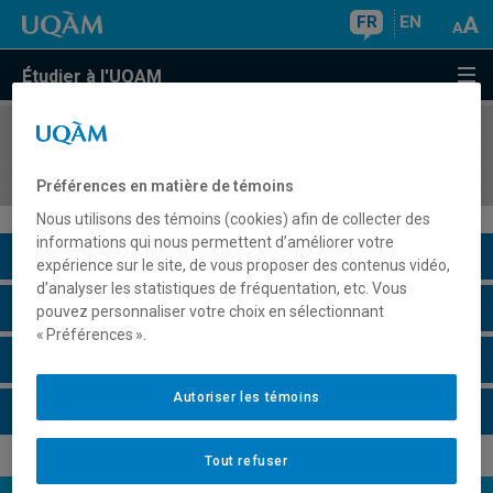
FR
EN
Étudier à l'UQAM
COURS
//
ETH1045
Critique et représentation
Préférences en matière de témoins
Nous utilisons des témoins (cookies) afin de collecter des
informations qui nous permettent d’améliorer votre
Description du cours
expérience sur le site, de vous proposer des contenus vidéo,
d’analyser les statistiques de fréquentation, etc. Vous
Horaire - Été 2026
pouvez personnaliser votre choix en sélectionnant
« Préférences ».
Horaire - Automne 2026
Autoriser les témoins
Horaire - Hiver 2027
Tout refuser