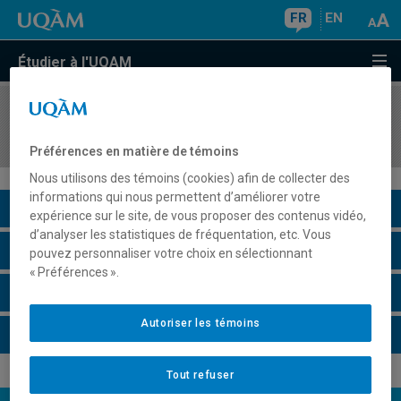
FR
EN
Étudier à l'UQAM
COURS
//
ETH3500
Pratique scénographique I
Préférences en matière de témoins
Nous utilisons des témoins (cookies) afin de collecter des
informations qui nous permettent d’améliorer votre
Description du cours
expérience sur le site, de vous proposer des contenus vidéo,
d’analyser les statistiques de fréquentation, etc. Vous
Horaire - Été 2026
pouvez personnaliser votre choix en sélectionnant
« Préférences ».
Horaire - Automne 2026
Autoriser les témoins
Horaire - Hiver 2027
Tout refuser