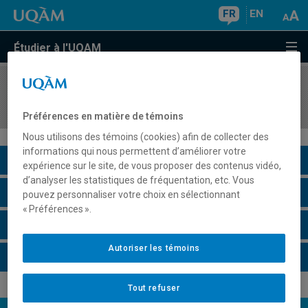
FR
EN
Étudier à l'UQAM
COURS
//
EUT1065
Gestion et valorisation du patrimoine urbain
Préférences en matière de témoins
Nous utilisons des témoins (cookies) afin de collecter des
informations qui nous permettent d’améliorer votre
Description du cours
expérience sur le site, de vous proposer des contenus vidéo,
d’analyser les statistiques de fréquentation, etc. Vous
Horaire - Été 2026
pouvez personnaliser votre choix en sélectionnant
« Préférences ».
Horaire - Automne 2026
Autoriser les témoins
Horaire - Hiver 2027
Tout refuser