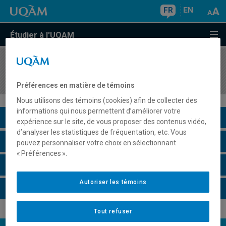
FR
EN
Étudier à l'UQAM
COURS
//
EUT1111
Enjeux du développement urbain
Préférences en matière de témoins
Nous utilisons des témoins (cookies) afin de collecter des
informations qui nous permettent d’améliorer votre
Description du cours
expérience sur le site, de vous proposer des contenus vidéo,
d’analyser les statistiques de fréquentation, etc. Vous
Horaire - Été 2026
pouvez personnaliser votre choix en sélectionnant
« Préférences ».
Horaire - Automne 2026
Autoriser les témoins
Horaire - Hiver 2027
Tout refuser