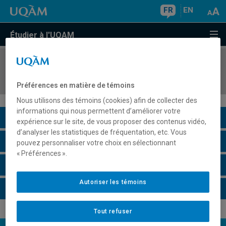
FR
EN
Étudier à l'UQAM
COURS
//
EUT1111
Enjeux du développement urbain
Préférences en matière de témoins
Nous utilisons des témoins (cookies) afin de collecter des
informations qui nous permettent d’améliorer votre
Description du cours
expérience sur le site, de vous proposer des contenus vidéo,
d’analyser les statistiques de fréquentation, etc. Vous
Horaire - Été 2026
pouvez personnaliser votre choix en sélectionnant
« Préférences ».
Horaire - Automne 2026
Autoriser les témoins
Horaire - Hiver 2027
Tout refuser