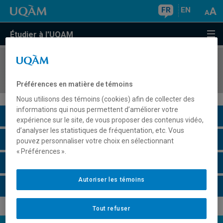
FR
EN
Étudier à l'UQAM
COURS
//
EUT1111
Enjeux du développement urbain
Préférences en matière de témoins
Nous utilisons des témoins (cookies) afin de collecter des
informations qui nous permettent d’améliorer votre
Description du cours
expérience sur le site, de vous proposer des contenus vidéo,
d’analyser les statistiques de fréquentation, etc. Vous
Horaire - Été 2026
pouvez personnaliser votre choix en sélectionnant
« Préférences ».
Horaire - Automne 2026
Autoriser les témoins
Horaire - Hiver 2027
Tout refuser