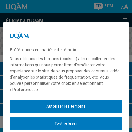
FR
EN
Étudier à l'UQAM
COURS
//
EUT1121
Histoire de la ville
Préférences en matière de témoins
Nous utilisons des témoins (cookies) afin de collecter des
informations qui nous permettent d’améliorer votre
Description du cours
expérience sur le site, de vous proposer des contenus vidéo,
d’analyser les statistiques de fréquentation, etc. Vous
Horaire - Été 2026
pouvez personnaliser votre choix en sélectionnant
« Préférences ».
Horaire - Automne 2026
Autoriser les témoins
Horaire - Hiver 2027
Tout refuser