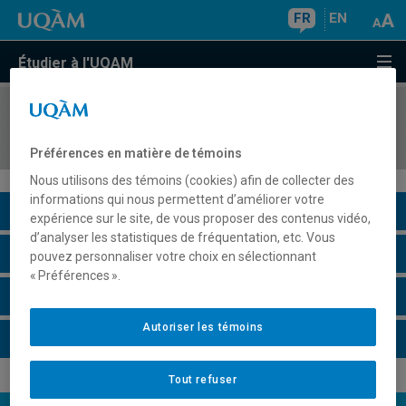
FR
EN
Étudier à l'UQAM
COURS
//
EUT1124
Tourisme et société : histoire et enjeux
Préférences en matière de témoins
Nous utilisons des témoins (cookies) afin de collecter des
informations qui nous permettent d’améliorer votre
Description du cours
expérience sur le site, de vous proposer des contenus vidéo,
d’analyser les statistiques de fréquentation, etc. Vous
Horaire - Été 2026
pouvez personnaliser votre choix en sélectionnant
« Préférences ».
Horaire - Automne 2026
Autoriser les témoins
Horaire - Hiver 2027
Tout refuser