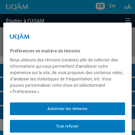
FR
EN
Étudier à l'UQAM
COURS
//
EUT1124
Tourisme et société : histoire et enjeux
Préférences en matière de témoins
Nous utilisons des témoins (cookies) afin de collecter des
informations qui nous permettent d’améliorer votre
Description du cours
expérience sur le site, de vous proposer des contenus vidéo,
d’analyser les statistiques de fréquentation, etc. Vous
Horaire - Été 2026
pouvez personnaliser votre choix en sélectionnant
« Préférences ».
Horaire - Automne 2026
Autoriser les témoins
Horaire - Hiver 2027
Tout refuser