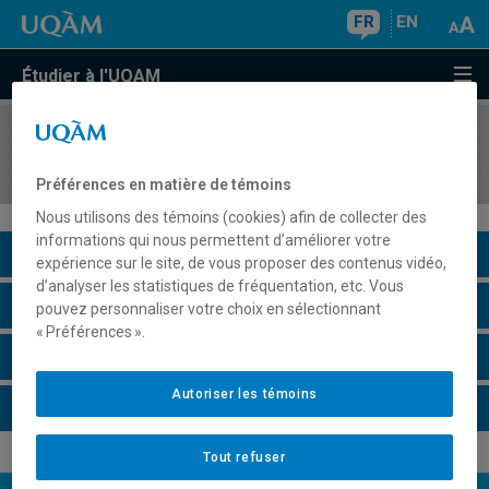
FR
EN
Étudier à l'UQAM
COURS
//
EUT1124
Tourisme et société : histoire et enjeux
Préférences en matière de témoins
Nous utilisons des témoins (cookies) afin de collecter des
informations qui nous permettent d’améliorer votre
Description du cours
expérience sur le site, de vous proposer des contenus vidéo,
d’analyser les statistiques de fréquentation, etc. Vous
Horaire - Été 2026
pouvez personnaliser votre choix en sélectionnant
« Préférences ».
Horaire - Automne 2026
Autoriser les témoins
Horaire - Hiver 2027
Tout refuser