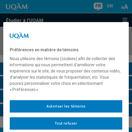
FR
EN
Étudier à l'UQAM
COURS
//
EUT1124
Tourisme et société : histoire et enjeux
Préférences en matière de témoins
Nous utilisons des témoins (cookies) afin de collecter des
informations qui nous permettent d’améliorer votre
Description du cours
expérience sur le site, de vous proposer des contenus vidéo,
d’analyser les statistiques de fréquentation, etc. Vous
Horaire - Été 2026
pouvez personnaliser votre choix en sélectionnant
« Préférences ».
Horaire - Automne 2026
Autoriser les témoins
Horaire - Hiver 2027
Tout refuser