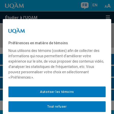
FR
EN
Étudier à l'UQAM
COURS
//
EUT1141
Dimensions juridiques de la ville
Préférences en matière de témoins
Nous utilisons des témoins (cookies) afin de collecter des
informations qui nous permettent d’améliorer votre
Description du cours
expérience sur le site, de vous proposer des contenus vidéo,
d’analyser les statistiques de fréquentation, etc. Vous
Horaire - Été 2026
pouvez personnaliser votre choix en sélectionnant
« Préférences ».
Horaire - Automne 2026
Autoriser les témoins
Horaire - Hiver 2027
Tout refuser