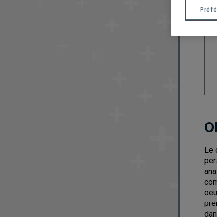
Préf
O
Le 
per
ana
com
oeu
pre
dan