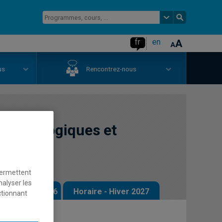
fr
en
us
Rencontrez-nous
orphologiques et
permettent
nalyser les
 - Automne 2026
Horaire - Hiver 2027
ctionnant