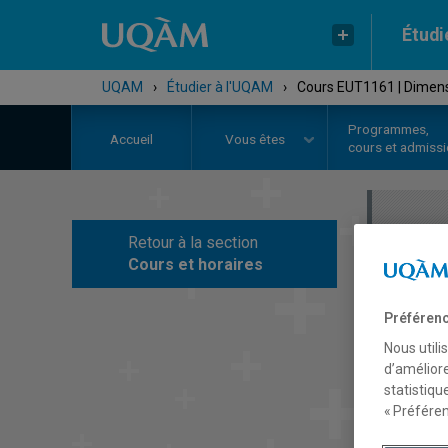
Étudi
UQAM
›
Étudier à l'UQAM
›
Cours EUT1161 | Dimensi
Programmes,
Accueil
Vous êtes
cours et admiss
Retour à la section
C
Cours et horaires
Préférenc
Nous utili
d’améliore
statistiqu
« Préféren