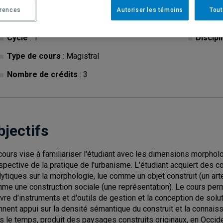
érences
Autoriser les témoins
Tout
Cycle
: 1
Discipl
Type de cours
: Magistral
Nombre de crédits
: 3
bjectifs
cours vise à familiariser l'étudiant avec les dimensions morpholo
spective de la pratique de l'urbanisme. L'étudiant acquiert des
lytiques sur la morphologie, lue comme un objet construit (un arte
me une construction sociale (une représentation). Le cours perme
vre d'instruments et d'outils de gestion et la conception de solut
nnent appui sur la densité sémantique du construit et la connai
s le temps, produit des paysages construits originaux, en Occid