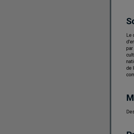
S
Le 
d'e
par
cul
nat
de 
com
M
Des