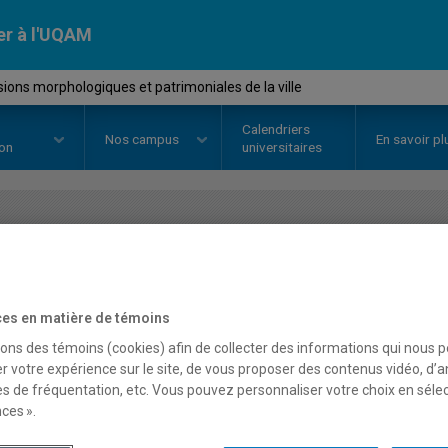
er à l'UQAM
ons morphologiques et patrimoniales de la ville
Calendriers
Nos
campus
En savoir pl
ion
universitaires
OURS
//
EUT1161
-
Dimensions m
patrimoniales de la ville
es en matière de témoins
sons des témoins (cookies) afin de collecter des informations qui nous 
r votre expérience sur le site, de vous proposer des contenus vidéo, d’a
Description
Horaire - Été 2026
Horaire
es de fréquentation, etc. Vous pouvez personnaliser votre choix en séle
ces ».